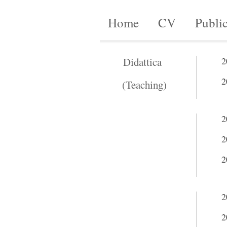
Home
CV
Public
Didattica
2
2
(Teaching)
2
2
2
2
2