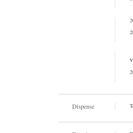
2
2
V
2
Dispense
T